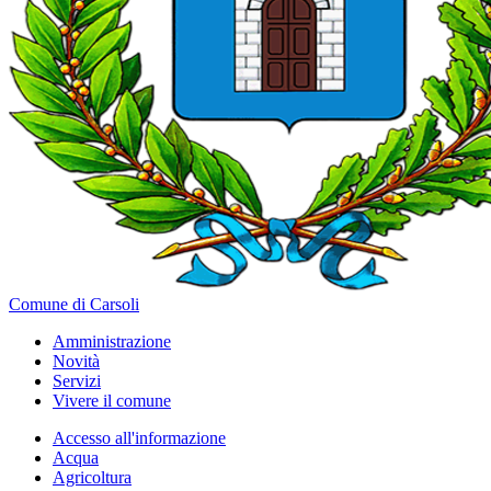
Comune di Carsoli
Amministrazione
Novità
Servizi
Vivere il comune
Accesso all'informazione
Acqua
Agricoltura