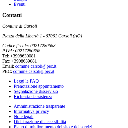
Eventi
Contatti
Comune di Carsoli
Piazza della Libertà 1 - 67061 Carsoli (AQ)
Codice fiscale: 00217280668
P.IVA: 00217280668
Tel: +3908639081
Fax: +3908639081
Email:
comune.carsoli@pec.it
PEC:
comune.carsoli@pec.it
Leggi le FAQ
Prenotazione appuntamento
Segnalazione disservizio
Richiesta d'assistenza
Amministrazione trasparente
Informativa privacy
Note legali
Dichiarazione di accessibilità
Piano di miglioramento del sito e dei servizi