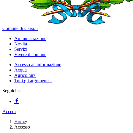
Comune di Carsoli
Amministrazione
Novità
Servizi
Vivere il comune
Accesso all'informazione
Acqua
Agricoltura
Tutti gli argomenti...
Seguici su
Accedi
Home
/
Accesso