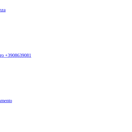
enza
ero +3908639081
amento