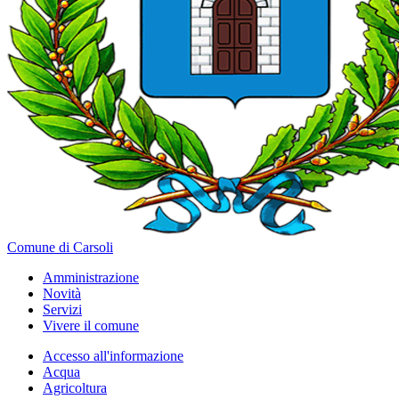
Comune di Carsoli
Amministrazione
Novità
Servizi
Vivere il comune
Accesso all'informazione
Acqua
Agricoltura