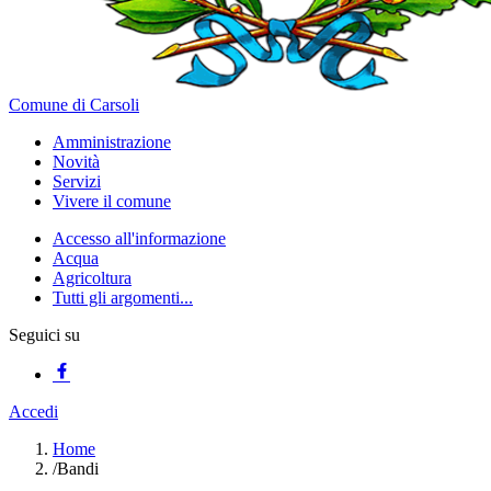
Comune di Carsoli
Amministrazione
Novità
Servizi
Vivere il comune
Accesso all'informazione
Acqua
Agricoltura
Tutti gli argomenti...
Seguici su
Accedi
Home
/
Bandi