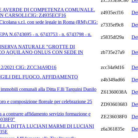
ZC535E8C80
De
REE AVERDE DI COMPETENZA COMUNALE.
z4935ecf16
De
 CARSOLI.CIG: Z4935ECF16
 Cicolana s.r.l. con sede legale in Roma (RM).CIG:
z7335ef9c8
De
743695 - n. 6743753 - n. 6743798 - n.
z5835df29a
De
ISERVA NATURALE "GROTTE DI
O AQUILANO ONLUS CON SEDE IN
zb735e27a9
De
30/12/2021 CIG: ZCC34A9D16
zcc34a9d16
De
IGILI DEL FUOCO. AFFIDAMENTO
z4b349ad66
De
immobili comunali alla Ditta F.lli Tarquini Danilo
Z61360038A
De
loro e composizione floreale per celebrazione 25
ZD93603683
De
a contrarre affidamento servizio formazione e
ZE236038F0
De
36038F0"
A DITTA LUCIANI MARMI DI LUCIANI
z6a361835e
De
35E