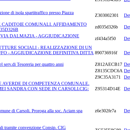
azione di isola spartitraffico presso Piazza
Z303002301
De
E CADITOIE COMUNALI. AFFIDAMENTO
zd035d326b
De
035D326B
N VIA DALMAZIA - AGGIUDICAZIONE
zf434a5f50
De
TTURE SOCIALI - REALIZZAZIONE DI UN
O - AGGIUDICAZIONE DEFINITIVA DITTA
890736916f
De
 serv.di Tesoreria per quattro anni
Z812AECB17
De
Z8135CDC6A
De
Z9C35A3171
De
REE AVERDE DI COMPETENZA COMUNALE.
EI SANDRA CON SEDE IN CARSOLI.CIG:
Z95314D14E
De
comune di Carsoli. Proroga alla soc. Aciam spa
z6e302fe7a
De
li tramite convenzione Consip. CIG