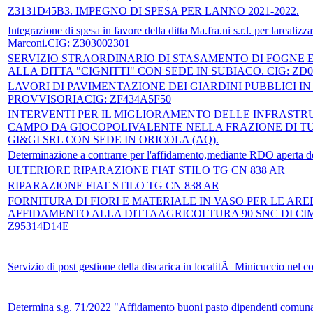
Z3131D45B3. IMPEGNO DI SPESA PER LANNO 2021-2022.
Integrazione di spesa in favore della ditta Ma.fra.ni s.r.l. per larealizz
Marconi.CIG: Z303002301
SERVIZIO STRAORDINARIO DI STASAMENTO DI FOGNE 
ALLA DITTA "CIGNITTI" CON SEDE IN SUBIACO. CIG: ZD
LAVORI DI PAVIMENTAZIONE DEI GIARDINI PUBBLICI I
PROVVISORIACIG: ZF434A5F50
INTERVENTI PER IL MIGLIORAMENTO DELLE INFRASTRU
CAMPO DA GIOCOPOLIVALENTE NELLA FRAZIONE DI TUF
GI&GI SRL CON SEDE IN ORICOLA (AQ).
Determinazione a contrarre per l'affidamento,mediante RDO aperta del
ULTERIORE RIPARAZIONE FIAT STILO TG CN 838 AR
RIPARAZIONE FIAT STILO TG CN 838 AR
FORNITURA DI FIORI E MATERIALE IN VASO PER LE A
AFFIDAMENTO ALLA DITTAAGRICOLTURA 90 SNC DI CIM
Z95314D14E
Servizio di post gestione della discarica in localitÃ Minicuccio nel 
Determina s.g. 71/2022 "Affidamento buoni pasto dipendenti comuna