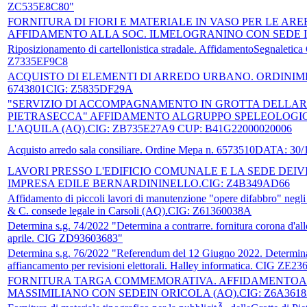
ZC535E8C80"
FORNITURA DI FIORI E MATERIALE IN VASO PER LE A
AFFIDAMENTO ALLA SOC. ILMELOGRANINO CON SEDE IN
Riposizionamento di cartellonistica stradale. AffidamentoSegnaletica
Z7335EF9C8
ACQUISTO DI ELEMENTI DI ARREDO URBANO. ORDINIMEPA N.6
6743801CIG: Z5835DF29A
"SERVIZIO DI ACCOMPAGNAMENTO IN GROTTA DELLAR
PIETRASECCA" AFFIDAMENTO ALGRUPPO SPELEOLOGIC
L'AQUILA (AQ).CIG: ZB735E27A9 CUP: B41G22000020006
Acquisto arredo sala consiliare. Ordine Mepa n. 6573510DATA: 
LAVORI PRESSO L'EDIFICIO COMUNALE E LA SEDE DEIV
IMPRESA EDILE BERNARDININELLO.CIG: Z4B349AD66
Affidamento di piccoli lavori di manutenzione "opere difabbro" negli 
& C. consede legale in Carsoli (AQ).CIG: Z61360038A
Determina s.g. 74/2022 "Determina a contrarre. fornitura corona d'al
aprile. CIG ZD93603683"
Determina s.g. 76/2022 "Referendum del 12 Giugno 2022. Determina 
affiancamento per revisioni elettorali. Halley informatica. CIG ZE2
FORNITURA TARGA COMMEMORATIVA. AFFIDAMENTOALL
MASSIMILIANO CON SEDEIN ORICOLA (AQ).CIG: Z6A3618