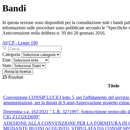
Bandi
In questa sezione sono disponibili per la consultazione tutti i bandi pu
informazioni sulle procedure sono pubblicate secondo le “Specifiche te
Anticorruzione nella delibera n. 39 del 20 gennaio 2016.
AVCP - Legge 190
Categoria
Ente
Stato
Avvia la ricerca
25
Risultati
Titolo
Convenzione CONSIP LUCE3 lotto 5, per l'affidamento del servizio L
amministrazioni, per la durata di 9 anni;Approvazione progetto ext
Determina s.g. 162/2021 " L.R. 3271997. Sottoscrizione protocollo d'
CIG Z1232ED699"
ADESIONE ALLA CONVENZIONE PER LA FORNITURA DI
MEDIANTE BUONI ACQUISTO, STIPULATA DA CONSIP SPA