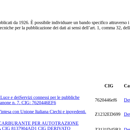
bblicati da 1926. È possibile individuare un bando specifico attraverso i f
cniche per la pubblicazione dei dati ai sensi dell’art. 1, comma 32, de
CIG
Ca
uce e deiServizi connessi per le pubbliche
7620446ef6
De
racanone n. 7. CIG: 7620446EF6
intesa con Unione Italiana Ciechi e ipovedenti.
Z1232ED699
De
 CARBURANTE PER AUTOTRAZIONE
 CIG 8137904AD1 CIG DERIVATO
Z3131D45B3
De