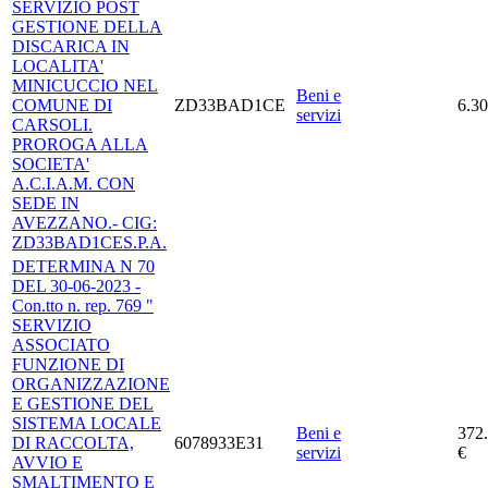
SERVIZIO POST
GESTIONE DELLA
DISCARICA IN
LOCALITA'
MINICUCCIO NEL
Beni e
COMUNE DI
ZD33BAD1CE
6.30
servizi
CARSOLI.
PROROGA ALLA
SOCIETA'
A.C.I.A.M. CON
SEDE IN
AVEZZANO.- CIG:
ZD33BAD1CES.P.A.
DETERMINA N 70
DEL 30-06-2023 -
Con.tto n. rep. 769 "
SERVIZIO
ASSOCIATO
FUNZIONE DI
ORGANIZZAZIONE
E GESTIONE DEL
SISTEMA LOCALE
Beni e
372
DI RACCOLTA,
6078933E31
servizi
€
AVVIO E
SMALTIMENTO E