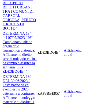
RECUPERO
RIFIUTI URBANI
TRA I COMUNI DI
CARSOLI,
ORICOLA, PERETO
E ROCCA DI
BOTTE "
DETERMINA 134
del 07/07/2023 "26°
Campionato italiano
organetto e
fisarmonica diatonica.
Affidamenti
ZDE3BD64B4
Affidamento diretto
diretti
servizi noleggio cucina
da campo e assistenza
sanitaria. CIG
ZDE3BD64B4"
DETERMINA 130
DEL 30.06.2023 "
Feste patronali ed
eventi estivi 2023.
Affidamenti
determina a contrarre.
ZAF3BBE957
diretti
Affidamento noleggio
materiale audio/luci +