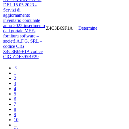
DEL 15.05.2023 -
Servizi di
aggiornamento
inventario comunale
anno 2022-inserimento
Z4C3B69F1A
Determine
dati portale MEF-
fornitura software –
società A.F.G. SRL –
codice CIG
Z4C3B69F1A codice
CIG ZDF395BF29
Pagina
precedente
1
2
3
4
5
6
7
8
9
10
...