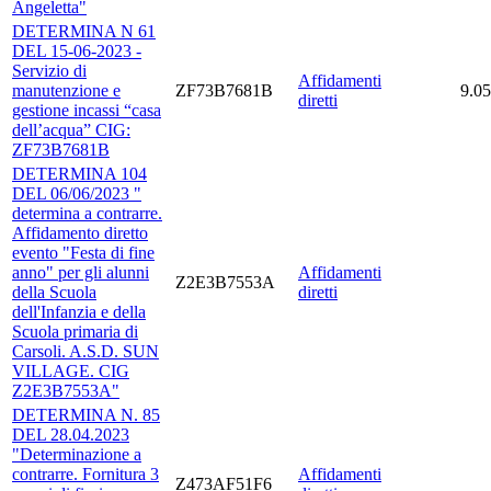
Angeletta"
DETERMINA N 61
DEL 15-06-2023 -
Servizio di
Affidamenti
manutenzione e
ZF73B7681B
9.05
diretti
gestione incassi “casa
dell’acqua” CIG:
ZF73B7681B
DETERMINA 104
DEL 06/06/2023 "
determina a contrarre.
Affidamento diretto
evento "Festa di fine
anno" per gli alunni
Affidamenti
Z2E3B7553A
della Scuola
diretti
dell'Infanzia e della
Scuola primaria di
Carsoli. A.S.D. SUN
VILLAGE. CIG
Z2E3B7553A"
DETERMINA N. 85
DEL 28.04.2023
"Determinazione a
contrarre. Fornitura 3
Affidamenti
Z473AF51F6