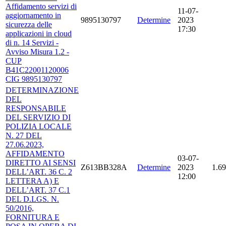
Affidamento servizi di
11-07-
aggiornamento in
9895130797
Determine
2023
sicurezza delle
17:30
applicazioni in cloud
di n. 14 Servizi -
Avviso Misura 1.2 -
CUP
B41C22001120006
CIG 9895130797
DETERMINAZIONE
DEL
RESPONSABILE
DEL SERVIZIO DI
POLIZIA LOCALE
N. 27 DEL
27.06.2023,
AFFIDAMENTO
03-07-
DIRETTO AI SENSI
Z613BB328A
Determine
2023
1.69
DELL’ART. 36 C. 2
12:00
LETTERA A) E
DELL’ART. 37 C.1
DEL D.LGS. N.
50/2016,
FORNITURA E