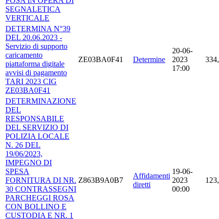
POSA IN OPERA DI
SEGNALETICA
VERTICALE
DETERMINA N°39
DEL 20.06.2023 -
Servizio di supporto
20-06-
caricamento
ZE03BA0F41
Determine
2023
334,
piattaforma digitale
17:00
avvisi di pagamento
TARI 2023 CIG
ZE03BA0F41
DETERMINAZIONE
DEL
RESPONSABILE
DEL SERVIZIO DI
POLIZIA LOCALE
N. 26 DEL
19/06/2023,
IMPEGNO DI
SPESA
19-06-
Affidamenti
FORNITURA DI NR.
Z863B9A0B7
2023
123,
diretti
30 CONTRASSEGNI
00:00
PARCHEGGI ROSA
CON BOLLINO E
CUSTODIA E NR. 1