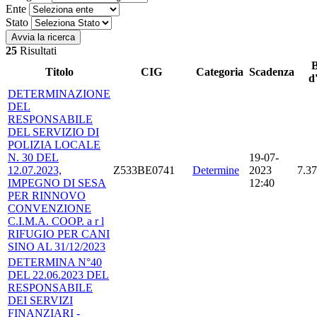
Ente
Stato
Avvia la ricerca
25
Risultati
B
Titolo
CIG
Categoria
Scadenza
d
DETERMINAZIONE
DEL
RESPONSABILE
DEL SERVIZIO DI
POLIZIA LOCALE
N. 30 DEL
19-07-
12.07.2023,
Z533BE0741
Determine
2023
7.37
IMPEGNO DI SESA
12:40
PER RINNOVO
CONVENZIONE
C.I.M.A. COOP. a r l
RIFUGIO PER CANI
SINO AL 31/12/2023
DETERMINA N°40
DEL 22.06.2023 DEL
RESPONSABILE
DEI SERVIZI
FINANZIARI -