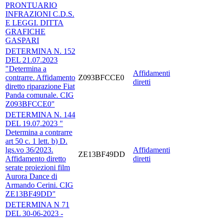
PRONTUARIO
INFRAZIONI C.D.S.
E LEGGI. DITTA
GRAFICHE
GASPARI
DETERMINA N. 152
DEL 21.07.2023
"Determina a
Affidamenti
contrarre. Affidamento
Z093BFCCE0
diretti
diretto riparazione Fiat
Panda comunale. CIG
Z093BFCCE0"
DETERMINA N. 144
DEL 19.07.2023 "
Determina a contrarre
art 50 c. 1 lett. b) D.
lgs.vo 36/2023.
Affidamenti
ZE13BF49DD
Affidamento diretto
diretti
serate proiezioni film
Aurora Dance di
Armando Cerini. CIG
ZE13BF49DD"
DETERMINA N 71
DEL 30-06-2023 -