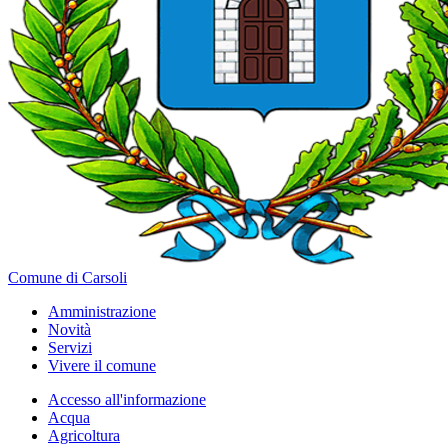
Comune di Carsoli
Amministrazione
Novità
Servizi
Vivere il comune
Accesso all'informazione
Acqua
Agricoltura