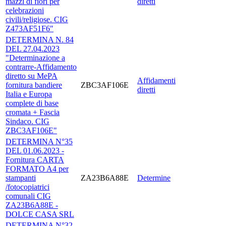
mazzi di fiori per
diretti
celebrazioni
civili/religiose. CIG
Z473AF51F6"
DETERMINA N. 84
DEL 27.04.2023
"Determinazione a
contrarre-Affidamento
diretto su MePA
Affidamenti
fornitura bandiere
ZBC3AF106E
diretti
Italia e Europa
complete di base
cromata + Fascia
Sindaco. CIG
ZBC3AF106E"
DETERMINA N°35
DEL 01.06.2023 -
Fornitura CARTA
FORMATO A4 per
stampanti
ZA23B6A88E
Determine
/fotocopiatrici
comunali CIG
ZA23B6A88E -
DOLCE CASA SRL
DETERMINA N°32