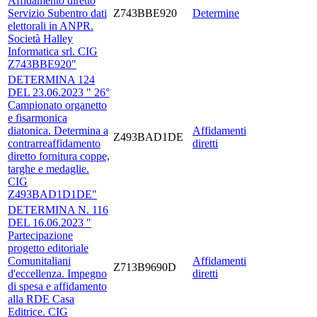
Affidamento diretto
Servizio Subentro dati
Z743BBE920
Determine
elettorali in ANPR.
Società Halley
Informatica srl. CIG
Z743BBE920"
DETERMINA 124
DEL 23.06.2023 " 26°
Campionato organetto
e fisarmonica
diatonica. Determina a
Affidamenti
Z493BAD1DE
contrarreaffidamento
diretti
diretto fornitura coppe,
targhe e medaglie.
CIG
Z493BAD1D1DE"
DETERMINA N. 116
DEL 16.06.2023 "
Partecipazione
progetto editoriale
Comunitaliani
Affidamenti
Z713B9690D
d'eccellenza. Impegno
diretti
di spesa e affidamento
alla RDE Casa
Editrice. CIG