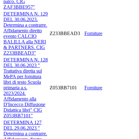
palco. CIG
ZAF3BBE957"
DETERMINA N. 129
DEL 30.06.2023.
Determina a contrarre.
Affidamento diretto
Z233BBEAD3
Forniture
evento CALCIO
BALILLA alla NERI
& PARTNERS. CIG
Z233BBEAD3"
DETERMINA N. 128
DEL 30.06.2023 "
Trattativa diretta sul
MePA per fornitura
libri di testo Scuola
primaria a.s.
Z053BB7101
Forniture
2023/2024.
Affidamento alla
D'Incecco Diffusione
Didattica libri" CIG
Z053BB7101"
DETERMINA 127
DEL 29.06.2023 "
Determina a contrarre.